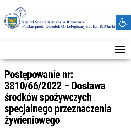
Przejdź
do
Otwórz pasek narzędzi
treści
Kolejna
Szpital
witryna
Specjalistyczny
WordPress
w Brzozowie
Postępowanie nr:
3810/66/2022 – Dostawa
środków spożywczych
specjalnego przeznaczenia
żywieniowego