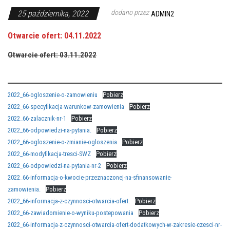
dodano przez
25 października, 2022
ADMIN2
Otwarcie ofert: 04.11.2022
Otwarcie ofert: 03.11.2022
2022_66-ogloszenie-o-zamowieniu
Pobierz
2022_66-specyfikacja-warunkow-zamowienia
Pobierz
2022_66-zalacznik-nr-1
Pobierz
2022_66-odpowiedzi-na-pytania.
Pobierz
2022_66-ogloszenie-o-zmianie-ogloszenia
Pobierz
2022_66-modyfikacja-tresci-SWZ
Pobierz
2022_66-odpowiedzi-na-pytania-nr-2
Pobierz
2022_66-informacja-o-kwocie-przeznaczonej-na-sfinansowanie-
zamowienia.
Pobierz
2022_66-informacja-z-czynnosci-otwarcia-ofert.
Pobierz
2022_66-zawiadomienie-o-wyniku-postepowania
Pobierz
2022_66-informacja-z-czynnosci-otwarcia-ofert-dodatkowych-w-zakresie-czesci-nr-