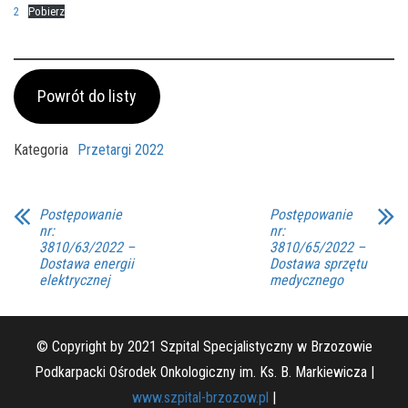
2
Pobierz
Powrót do listy
Kategoria
Przetargi 2022
Postępowanie
Postępowanie
nr:
nr:
3810/63/2022 –
3810/65/2022 –
Dostawa energii
Dostawa sprzętu
elektrycznej
medycznego
© Copyright by 2021 Szpital Specjalistyczny w Brzozowie
Podkarpacki Ośrodek Onkologiczny im. Ks. B. Markiewicza |
www.szpital-brzozow.pl
|