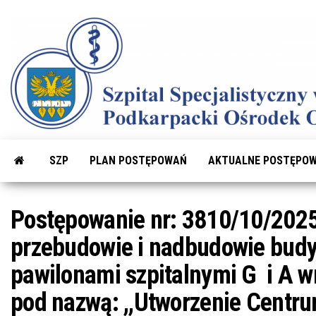
Przejdź
do
treści
SZP
PLAN POSTĘPOWAŃ
AKTUALNE POSTĘPOW
Postępowanie nr: 3810/10/2025
przebudowie i nadbudowie budy
pawilonami szpitalnymi G i A w
pod nazwą: ,,Utworzenie Centru