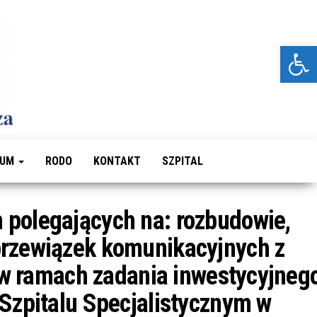
Szpital
Kolejna
Otwórz pasek narzędzi
witryna
Specjalistyczny
WordPress
w Brzozowie
WUM
RODO
KONTAKT
SZPITAL
polegających na: rozbudowie,
przewiązek komunikacyjnych z
 w ramach zadania inwestycyjneg
Szpitalu Specjalistycznym w