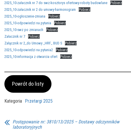
2025_10-załacznik nr 7 do swz-kosztorys ofertowy-roboty budowlane
Pobierz
2025_10-załacznik nr 2 do umowy-harmonogram
Pobierz
2025_10-ogłoszenie-zmiana
Pobierz
2025_10-odpowiedzi na pytania
Pobierz
2025_10-swz po zmianach
Pobierz
Załacznik nr 7
Pobierz
Załącznik nr 2_do Umowy _HRF_ BUD S
Pobierz
2025_10-odpowiedzi na pytania2
Pobierz
2025_10-informacja z otwarcia ofert
Pobierz
Powrót do listy
Kategoria
Przetargi 2025
Postępowanie nr: 3810/13/2025 – Dostawy odczynników
laboratoryjnych