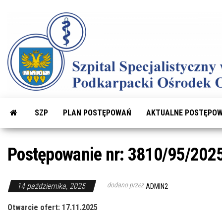
Przejdź
do
treści
SZP
PLAN POSTĘPOWAŃ
AKTUALNE POSTĘPOW
Postępowanie nr: 3810/95/2025
dodano przez
14 października, 2025
ADMIN2
Otwarcie ofert: 17.11.2025