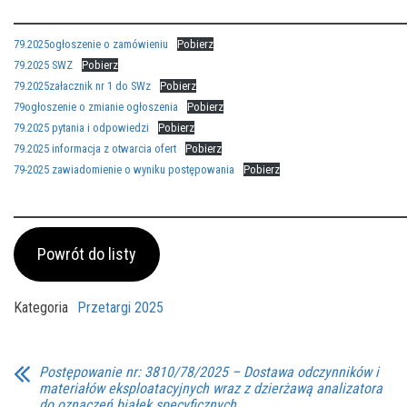
79.2025ogłoszenie o zamówieniu
Pobierz
79.2025 SWZ
Pobierz
79.2025załacznik nr 1 do SWz
Pobierz
79ogłoszenie o zmianie ogłoszenia
Pobierz
79.2025 pytania i odpowiedzi
Pobierz
79.2025 informacja z otwarcia ofert
Pobierz
79-2025 zawiadomienie o wyniku postępowania
Pobierz
Powrót do listy
Kategoria
Przetargi 2025
Postępowanie nr: 3810/78/2025 – Dostawa odczynników i
materiałów eksploatacyjnych wraz z dzierżawą analizatora
do oznaczeń białek specyficznych