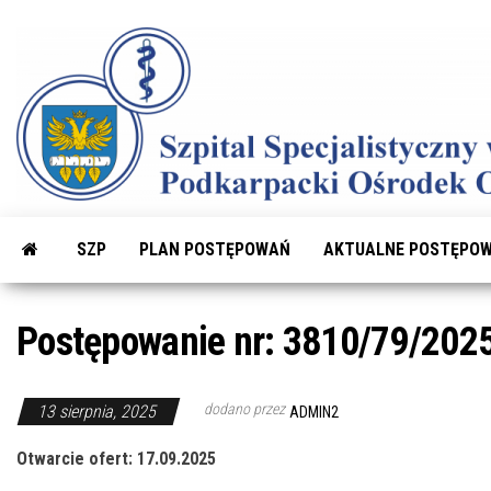
Przejdź
do
treści
SZP
PLAN POSTĘPOWAŃ
AKTUALNE POSTĘPOW
Postępowanie nr: 3810/79/202
dodano przez
13 sierpnia, 2025
ADMIN2
Otwarcie ofert: 17.09.2025