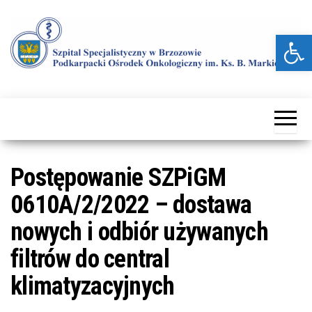
Przejdź
do
Otwórz pasek narzędzi
treści
Kolejna
Szpital
witryna
Specjalistyczny
WordPress
w Brzozowie
Postępowanie SZPiGM
0610A/2/2022 – dostawa
nowych i odbiór używanych
filtrów do central
klimatyzacyjnych