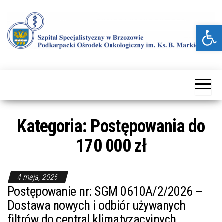
Przejdź
do
Otwórz pasek narzędzi
treści
Kolejna
Szpital
witryna
Specjalistyczny
WordPress
w Brzozowie
Kategoria:
Postępowania do
170 000 zł
4 maja, 2026
Postępowanie nr: SGM 0610A/2/2026 –
Dostawa nowych i odbiór używanych
filtrów do central klimatyzacyjnych