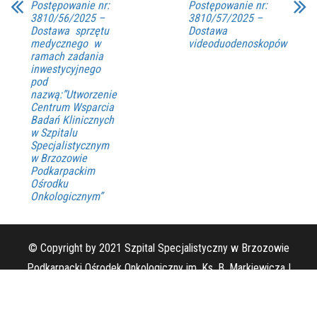
Postępowanie nr:
Postępowanie nr:
3810/56/2025 –
3810/57/2025 –
Dostawa sprzętu
Dostawa
medycznego w
videoduodenoskopów
ramach zadania
inwestycyjnego
pod
nazwą:”Utworzenie
Centrum Wsparcia
Badań Klinicznych
w Szpitalu
Specjalistycznym
w Brzozowie
Podkarpackim
Ośrodku
Onkologicznym”
© Copyright by 2021 Szpital Specjalistyczny w Brzozowie
Podkarpacki Ośrodek Onkologiczny im. Ks. B. Markiewicza |
www.szpital-brzozow.pl
|