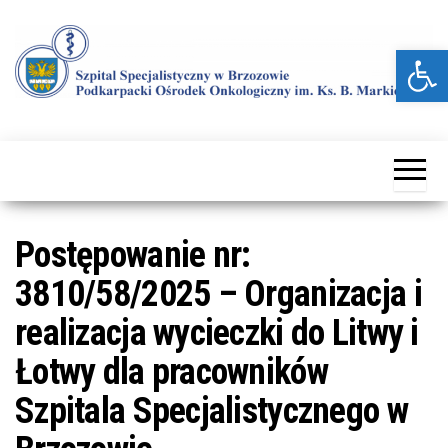
Przejdź
do
Otwórz pasek narzędzi
treści
Kolejna
Szpital
witryna
Specjalistyczny
WordPress
w Brzozowie
Postępowanie nr:
3810/58/2025 – Organizacja i
realizacja wycieczki do Litwy i
Łotwy dla pracowników
Szpitala Specjalistycznego w