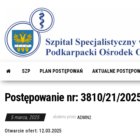
Przejdź
do
treści
SZP
PLAN POSTĘPOWAŃ
AKTUALNE POSTĘPOW
Postępowanie nr: 3810/21/2025
dodano przez
5 marca, 2025
ADMIN2
Otwarcie ofert: 12.03.2025