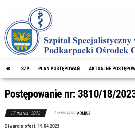
Przejdź
do
treści
SZP
PLAN POSTĘPOWAŃ
AKTUALNE POSTĘPOW
Postępowanie nr: 3810/18/202
dodano przez
17 marca, 2023
ADMIN2
Otwarcie ofert: 19.04.2023