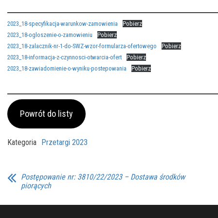
2023_18-specyfikacja-warunkow-zamowienia
Pobierz
2023_18-ogloszenie-o-zamowieniu
Pobierz
2023_18-zalacznik-nr-1-do-SWZ-wzor-formularza-ofertowego
Pobierz
2023_18-informacja-z-czynnosci-otwarcia-ofert
Pobierz
2023_18-zawiadomienie-o-wyniku-postepowania
Pobierz
Powrót do listy
Kategoria
Przetargi 2023
Postępowanie nr: 3810/22/2023 – Dostawa środków
piorących