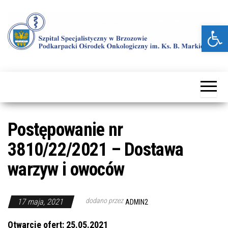
Przejdź
do
Otwórz pasek narzędzi
treści
Kolejna
Szpital
witryna
Specjalistyczny
WordPress
w Brzozowie
Postępowanie nr
3810/22/2021 – Dostawa
warzyw i owoców
dodano przez
17 maja, 2021
ADMIN2
Otwarcie ofert: 25.05.2021