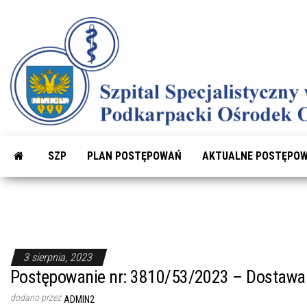
Przejdź
do
treści
SZP
PLAN POSTĘPOWAŃ
AKTUALNE POSTĘPOW
3 sierpnia, 2023
Postępowanie nr: 3810/53/2023 – Dostawa
dodano przez
ADMIN2