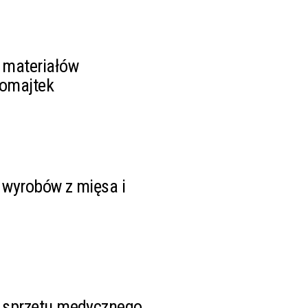
 materiałów
homajtek
wyrobów z mięsa i
 sprzętu medycznego